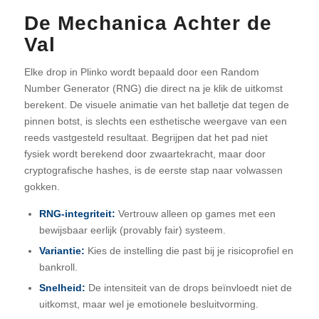
De Mechanica Achter de
Val
Elke drop in Plinko wordt bepaald door een Random
Number Generator (RNG) die direct na je klik de uitkomst
berekent. De visuele animatie van het balletje dat tegen de
pinnen botst, is slechts een esthetische weergave van een
reeds vastgesteld resultaat. Begrijpen dat het pad niet
fysiek wordt berekend door zwaartekracht, maar door
cryptografische hashes, is de eerste stap naar volwassen
gokken.
RNG-integriteit:
Vertrouw alleen op games met een
bewijsbaar eerlijk (provably fair) systeem.
Variantie:
Kies de instelling die past bij je risicoprofiel en
bankroll.
Snelheid:
De intensiteit van de drops beïnvloedt niet de
uitkomst, maar wel je emotionele besluitvorming.