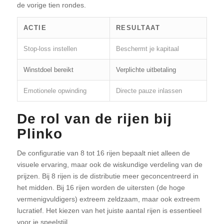
de vorige tien rondes.
ACTIE
RESULTAAT
Stop-loss instellen
Beschermt je kapitaal
Winstdoel bereikt
Verplichte uitbetaling
Emotionele opwinding
Directe pauze inlassen
De rol van de rijen bij
Plinko
De configuratie van 8 tot 16 rijen bepaalt niet alleen de
visuele ervaring, maar ook de wiskundige verdeling van de
prijzen. Bij 8 rijen is de distributie meer geconcentreerd in
het midden. Bij 16 rijen worden de uitersten (de hoge
vermenigvuldigers) extreem zeldzaam, maar ook extreem
lucratief. Het kiezen van het juiste aantal rijen is essentieel
voor je speelstijl.