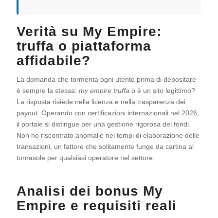
Verità su My Empire:
truffa o piattaforma
affidabile?
La domanda che tormenta ogni utente prima di depositare
è sempre la stessa:
my empire truffa
o è un sito legittimo?
La risposta risiede nella licenza e nella trasparenza dei
payout. Operando con certificazioni internazionali nel 2026,
il portale si distingue per una gestione rigorosa dei fondi.
Non ho riscontrato anomalie nei tempi di elaborazione delle
transazioni, un fattore che solitamente funge da cartina al
tornasole per qualsiasi operatore nel settore.
Analisi dei bonus My
Empire e requisiti reali