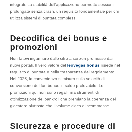
integrati. La stabilità dell’applicazione permette sessioni
prolungate senza crash, un requisito fondamentale per chi
utilizza sistemi di puntata complessi.
Decodifica dei bonus e
promozioni
Non fatevi ingannare dalle cifre a sei zeri promesse dai
nuovi portali. Il vero valore del
leovegas bonus
risiede nel
requisito di puntata e nella trasparenza del regolamento.
Nel 2026, la convenienza si misura sulla velocità di
conversione del fun bonus in saldo prelevabile. Le
promozioni qui non sono regali, ma strumenti di
ottimizzazione del bankroll che premiano la coerenza del
giocatore piuttosto che il volume cieco di scommesse.
Sicurezza e procedure di