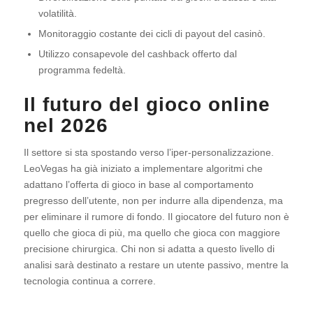
volatilità.
Monitoraggio costante dei cicli di payout del casinò.
Utilizzo consapevole del cashback offerto dal
programma fedeltà.
Il futuro del gioco online
nel 2026
Il settore si sta spostando verso l’iper-personalizzazione.
LeoVegas ha già iniziato a implementare algoritmi che
adattano l’offerta di gioco in base al comportamento
pregresso dell’utente, non per indurre alla dipendenza, ma
per eliminare il rumore di fondo. Il giocatore del futuro non è
quello che gioca di più, ma quello che gioca con maggiore
precisione chirurgica. Chi non si adatta a questo livello di
analisi sarà destinato a restare un utente passivo, mentre la
tecnologia continua a correre.