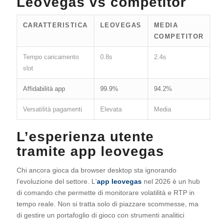
LeoVegas vs competitor
CARATTERISTICA
LEOVEGAS
MEDIA
COMPETITOR
Tempo caricamento
0.8s
2.4s
slot
Affidabilità app
99.9%
94.2%
Versatilità pagamenti
Elevata
Media
L’esperienza utente
tramite app leovegas
Chi ancora gioca da browser desktop sta ignorando
l’evoluzione del settore. L‘
app leovegas
nel 2026 è un hub
di comando che permette di monitorare volatilità e RTP in
tempo reale. Non si tratta solo di piazzare scommesse, ma
di gestire un portafoglio di gioco con strumenti analitici