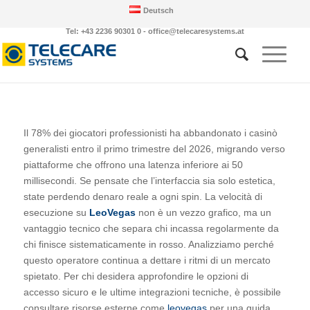
Deutsch
Tel: +43 2236 90301 0 - office@telecaresystems.at
Il 78% dei giocatori professionisti ha abbandonato i casinò
generalisti entro il primo trimestre del 2026, migrando verso
piattaforme che offrono una latenza inferiore ai 50
millisecondi. Se pensate che l’interfaccia sia solo estetica,
state perdendo denaro reale a ogni spin. La velocità di
esecuzione su
LeoVegas
non è un vezzo grafico, ma un
vantaggio tecnico che separa chi incassa regolarmente da
chi finisce sistematicamente in rosso. Analizziamo perché
questo operatore continua a dettare i ritmi di un mercato
spietato. Per chi desidera approfondire le opzioni di
accesso sicuro e le ultime integrazioni tecniche, è possibile
consultare risorse esterne come
leovegas
per una guida