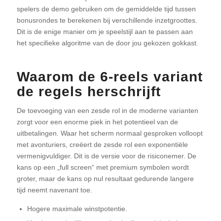
spelers de demo gebruiken om de gemiddelde tijd tussen
bonusrondes te berekenen bij verschillende inzetgroottes.
Dit is de enige manier om je speelstijl aan te passen aan
het specifieke algoritme van de door jou gekozen gokkast.
Waarom de 6-reels variant
de regels herschrijft
De toevoeging van een zesde rol in de moderne varianten
zorgt voor een enorme piek in het potentieel van de
uitbetalingen. Waar het scherm normaal gesproken volloopt
met avonturiers, creëert de zesde rol een exponentiële
vermenigvuldiger. Dit is de versie voor de risiconemer. De
kans op een „full screen“ met premium symbolen wordt
groter, maar de kans op nul resultaat gedurende langere
tijd neemt navenant toe.
Hogere maximale winstpotentie.