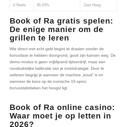
6 Reels
95.03%
Zeer Hoog
Book of Ra gratis spelen:
De enige manier om de
grillen te leren
Wie direct met echt geld begint te draaien zonder de
bonusfase te hebben doorgrond, gooit zijn kansen weg. De
demo-modus is geen vrijblijvend tijdverdrijf, maar een
noodzakelijke kalibratie van je inzetstrategie. Door te
oefenen begrijp je wanneer de machine „koud“ is en
wanneer de kans op de iconische 10-spins
bonusstatistieken het hoogst ligt.
Book of Ra online casino:
Waar moet je op letten in
2026?