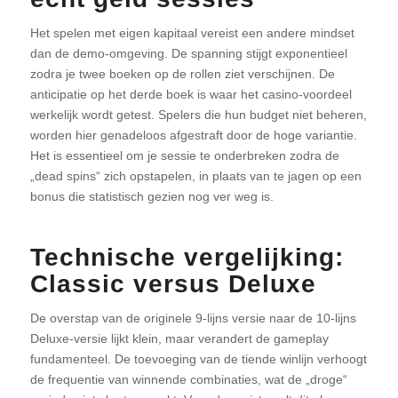
Het spelen met eigen kapitaal vereist een andere mindset
dan de demo-omgeving. De spanning stijgt exponentieel
zodra je twee boeken op de rollen ziet verschijnen. De
anticipatie op het derde boek is waar het casino-voordeel
werkelijk wordt getest. Spelers die hun budget niet beheren,
worden hier genadeloos afgestraft door de hoge variantie.
Het is essentieel om je sessie te onderbreken zodra de
„dead spins“ zich opstapelen, in plaats van te jagen op een
bonus die statistisch gezien nog ver weg is.
Technische vergelijking:
Classic versus Deluxe
De overstap van de originele 9-lijns versie naar de 10-lijns
Deluxe-versie lijkt klein, maar verandert de gameplay
fundamenteel. De toevoeging van de tiende winlijn verhoogt
de frequentie van winnende combinaties, wat de „droge“