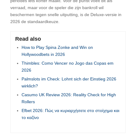
periodes iets korter maakt. Voor de purist voelt dit als
verraad, maar voor de speler die zijn bankroll wil
beschermen tegen snelle uitputting, is de Deluxe-versie in
2026 de standaardkeuze.
Read also
How to Play Spina Zonke and Win on
Hollywoodbets in 2026
Thimbles: Como Vencer no Jogo das Copas em
2026
Palmslots im Check: Lohnt sich der Einstieg 2026
wirklich?
Casumo UK Review 2026: Reality Check for High
Rollers
Efbet 2026: Πώς να κυριαρχήσετε στο στοίχημα και
το καζίνο