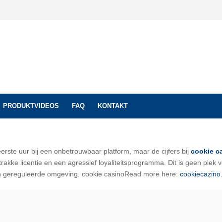
PRODUKTVIDEOS
FAQ
KONTAKT
rste uur bij een onbetrouwbaar platform, maar de cijfers bij
cookie c
strakke licentie en een agressief loyaliteitsprogramma. Dit is geen plek 
een gereguleerde omgeving. cookie casinoRead more here:
cookiecazino