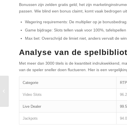
Bonussen zijn zelden gratis geld; het zijn marketinginstru
passen. Wie blind een bonus claimt, komt vaak bedrogen uit b
Wagering requirements: De multiplier op je bonusbedrag
Game bijdrage: Slots tellen vaak voor 100%, tafelspellen
Max bet: Overschrijd de limiet niet, anders vervalt de win
Analyse van de spelbiblio
Met meer dan 3000 titels is de kwantiteit indrukwekkend, maa
van de speler sneller doen fluctueren. Hier is een vergelijk
Categorie
RTP
Chicken Road 2026: Tactical Betting
Analysis and Mechanics
Video Slots
96.
Live Dealer
99.
Jackpots
94.