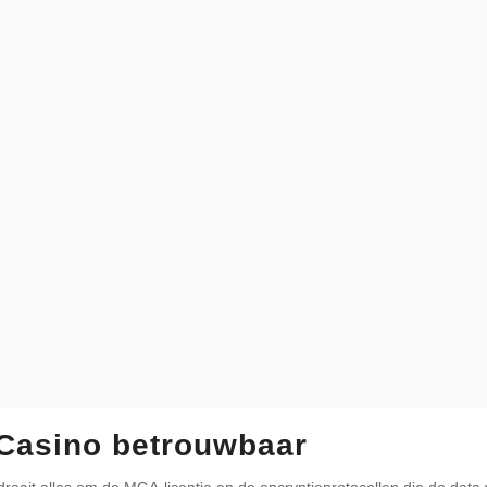
e Casino betrouwbaar
draait alles om de MGA-licentie en de encryptieprotocollen die de data 