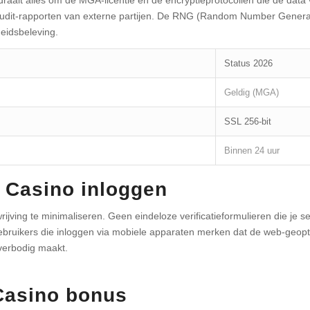
 audit-rapporten van externe partijen. De RNG (Random Number Generato
heidsbeleving.
Status 2026
Geldig (MGA)
SSL 256-bit
Binnen 24 uur
e Casino inloggen
ijving te minimaliseren. Geen eindeloze verificatieformulieren die je
ebruikers die inloggen via mobiele apparaten merken dat de web-geoptim
erbodig maakt.
Casino bonus