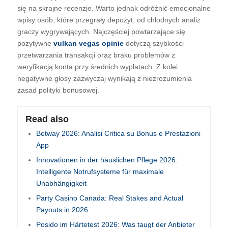
się na skrajne recenzje. Warto jednak odróżnić emocjonalne
wpisy osób, które przegrały depozyt, od chłodnych analiz
graczy wygrywających. Najczęściej powtarzające się
pozytywne
vulkan vegas opinie
dotyczą szybkości
przetwarzania transakcji oraz braku problemów z
weryfikacją konta przy średnich wypłatach. Z kolei
negatywne głosy zazwyczaj wynikają z niezrozumienia
zasad polityki bonusowej.
Read also
Betway 2026: Analisi Critica su Bonus e Prestazioni
App
Innovationen in der häuslichen Pflege 2026:
Intelligente Notrufsysteme für maximale
Unabhängigkeit
Party Casino Canada: Real Stakes and Actual
Payouts in 2026
Posido im Härtetest 2026: Was taugt der Anbieter