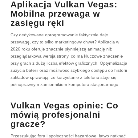
Aplikacja Vulkan Vegas:
Mobilna przewaga w
zasięgu ręki
Czy dedykowane oprogramowanie faktycznie daje
przewagę, czy to tylko marketingowy chwyt? Aplikacja w
2026 roku oferuje znacznie płynniejszą animację niż
przeglądarkowa wersja strony, co ma kluczowe znaczenie
przy grach z dużą liczbą efektów graficznych. Optymalizacja
zużycia baterii oraz możliwość szybkiego dostępu do historii
zakładów sprawiają, że korzystanie z telefonu staje się
pełnoprawnym zamiennikiem komputera stacjonarnego.
Vulkan Vegas opinie: Co
mówią profesjonalni
gracze?
Przeszukując fora i społeczności hazardowe, łatwo natknąć