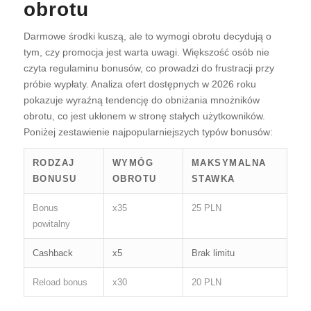
obrotu
Darmowe środki kuszą, ale to wymogi obrotu decydują o
tym, czy promocja jest warta uwagi. Większość osób nie
czyta regulaminu bonusów, co prowadzi do frustracji przy
próbie wypłaty. Analiza ofert dostępnych w 2026 roku
pokazuje wyraźną tendencję do obniżania mnożników
obrotu, co jest ukłonem w stronę stałych użytkowników.
Poniżej zestawienie najpopularniejszych typów bonusów:
RODZAJ
WYMÓG
MAKSYMALNA
BONUSU
OBROTU
STAWKA
Bonus
x35
25 PLN
powitalny
Cashback
x5
Brak limitu
Reload bonus
x30
20 PLN