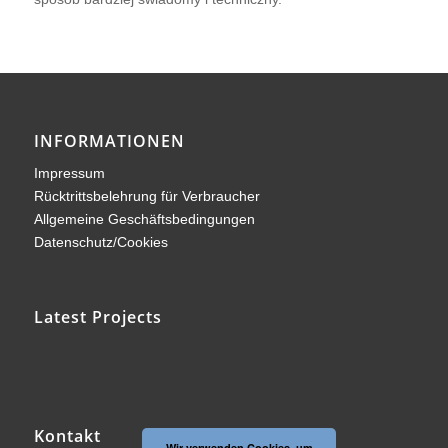
INFORMATIONEN
Impressum
Rücktrittsbelehrung für Verbraucher
Allgemeine Geschäftsbedingungen
Datenschutz/Cookies
Latest Projects
Kontakt
Wir verwenden Cookies, um