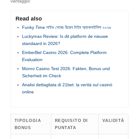
vantaggio:
Read also
Funky Time লাইভ গেমের রিয়েল টাইম অ্যানালাইসিস ২০২৬
Luckymax Review: Is dit platform de nieuwe
standaard in 2026?
EmberBet Casino 2026: Complete Platform
Evaluation
Monro Casino Test 2026: Fakten, Bonus und
Sicherheit im Check
Analisi dettagliata di 21bet: la verità sul casinò
online
TIPOLOGIA
REQUISITO DI
VALIDITÀ
BONUS
PUNTATA