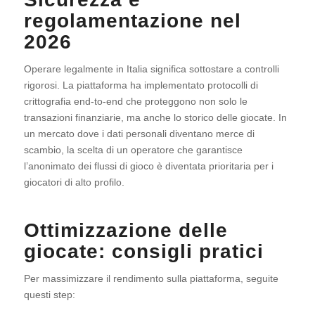
regolamentazione nel
2026
Operare legalmente in Italia significa sottostare a controlli
rigorosi. La piattaforma ha implementato protocolli di
crittografia end-to-end che proteggono non solo le
transazioni finanziarie, ma anche lo storico delle giocate. In
un mercato dove i dati personali diventano merce di
scambio, la scelta di un operatore che garantisce
l’anonimato dei flussi di gioco è diventata prioritaria per i
giocatori di alto profilo.
Ottimizzazione delle
giocate: consigli pratici
Per massimizzare il rendimento sulla piattaforma, seguite
questi step: