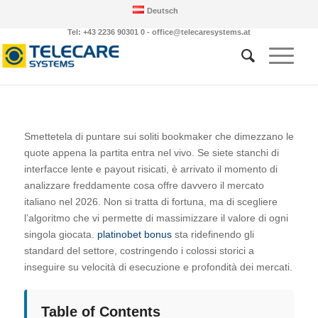
Deutsch
Tel: +43 2236 90301 0 - office@telecaresystems.at
Smettetela di puntare sui soliti bookmaker che dimezzano le
quote appena la partita entra nel vivo. Se siete stanchi di
interfacce lente e payout risicati, è arrivato il momento di
analizzare freddamente cosa offre davvero il mercato
italiano nel 2026. Non si tratta di fortuna, ma di scegliere
l’algoritmo che vi permette di massimizzare il valore di ogni
singola giocata.
platinobet bonus
sta ridefinendo gli
standard del settore, costringendo i colossi storici a
inseguire su velocità di esecuzione e profondità dei mercati.
Table of Contents