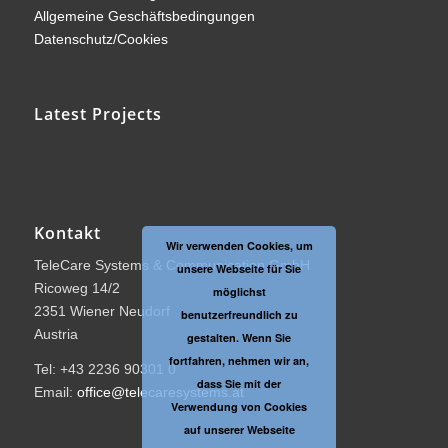
Allgemeine Geschäftsbedingungen
Datenschutz/Cookies
Latest Projects
Kontakt
Wir verwenden Cookies, um
TeleCare Systems & Communication GmbH
unsere Webseite für Sie
Ricoweg 14/2
möglichst
2351 Wiener Neudorf
benutzerfreundlich zu
Austria
gestalten. Wenn Sie
fortfahren, nehmen wir an,
Tel: +43 2236 90301 0
dass Sie mit der
Email:
office@telecaresystems.at
Verwendung von Cookies
auf unserer Webseite