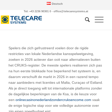
Deutsch
Tel: +43 2236 90301 0 - office@telecaresystems.at
Spelers die zich gefrustreerd voelen door de rigide
restricties van lokale Nederlandse kansspelwetgeving,
zoeken in 2026 actiever dan ooit naar alternatieven buiten
het CRUKS-register. De meeste spelers realiseren zich pas
na hun eerste blokkade hoe beperkend het systeem is, en
daarom verschuift de markt in 2026 in een razend tempo
naar aanbieders met licenties uit Malta, Curaçao of Estland.
Als je direct toegang wilt tot internationale platforms zonder
de dagelijkse beperkingen van de Ksa, is de keuze voor
een
onlinecasinonederlandzondercruksencome.com
vaak
de enige logische stap voor wie volledige autonomie over
zijn eigen speelbudget eist.