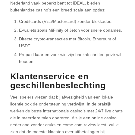
Nederland vaak beperkt bent tot iDEAL, bieden
buitenlandse casino’s een breed scala aan opties:
Creditcards (Visa/Mastercard) zonder blokkades.
E-wallets zoals MiFinity of Jeton voor snelle opnames.
Directe crypto-transacties met Bitcoin, Ethereum of
USDT.
Prepaid kaarten voor wie zijn bankafschriften privé wil
houden.
Klantenservice en
geschillenbeslechting
Veel spelers vrezen dat bij afwezigheid van een lokale
licentie ook de ondersteuning verdwijnt. In de praktijk
werken de beste internationale casino’s met 24/7 live chats
die in meerdere talen opereren. Als je een online casino
nederland zonder cruks en come com review leest, zul je
zien dat de meeste klachten over uitbetalingen bij