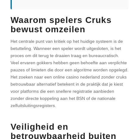
Waarom spelers Cruks
bewust omzeilen
Het centrale punt van kritiek op het huidige systeem is de
betutteling. Wanneer een speler wordt uitgesloten, is het
proces om dit terug te draaien traag en bureaucratisch.
Veel ervaren gokkers hebben geen behoefte aan verplichte
pauzes of limieten die door een algoritme worden opgelegd.
Het zoeken naar een online casino nederland zonder cruks
betrouwbaar alternatief betekent in de praktijk dat je kiest
voor platforms die een snellere registratie aanbieden
zonder directe koppeling aan het BSN of de nationale
zelfuitsluitingsregisters.
Veiligheid en
betrouwbaarheid buiten