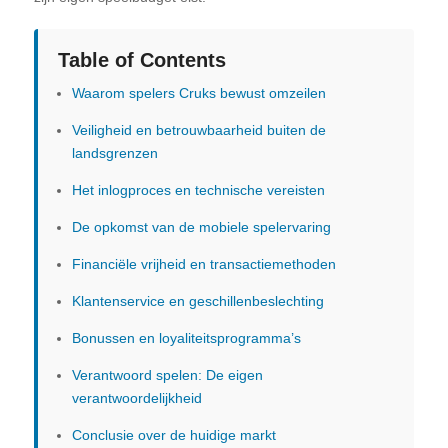
Table of Contents
Waarom spelers Cruks bewust omzeilen
Veiligheid en betrouwbaarheid buiten de
landsgrenzen
Het inlogproces en technische vereisten
De opkomst van de mobiele spelervaring
Financiële vrijheid en transactiemethoden
Klantenservice en geschillenbeslechting
Bonussen en loyaliteitsprogramma’s
Verantwoord spelen: De eigen
verantwoordelijkheid
Conclusie over de huidige markt