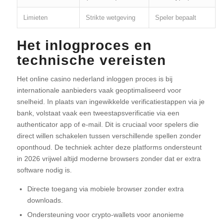
Limieten
Strikte wetgeving
Speler bepaalt
Het inlogproces en
technische vereisten
Het online casino nederland inloggen proces is bij
internationale aanbieders vaak geoptimaliseerd voor
snelheid. In plaats van ingewikkelde verificatiestappen via je
bank, volstaat vaak een tweestapsverificatie via een
authenticator app of e-mail. Dit is cruciaal voor spelers die
direct willen schakelen tussen verschillende spellen zonder
oponthoud. De techniek achter deze platforms ondersteunt
in 2026 vrijwel altijd moderne browsers zonder dat er extra
software nodig is.
Directe toegang via mobiele browser zonder extra
downloads.
Ondersteuning voor crypto-wallets voor anonieme