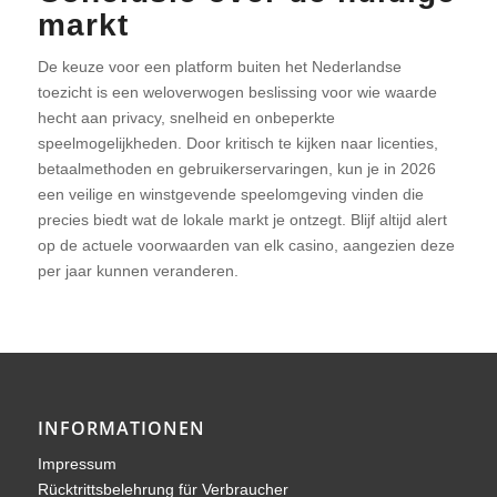
markt
De keuze voor een platform buiten het Nederlandse
toezicht is een weloverwogen beslissing voor wie waarde
hecht aan privacy, snelheid en onbeperkte
speelmogelijkheden. Door kritisch te kijken naar licenties,
betaalmethoden en gebruikerservaringen, kun je in 2026
een veilige en winstgevende speelomgeving vinden die
precies biedt wat de lokale markt je ontzegt. Blijf altijd alert
op de actuele voorwaarden van elk casino, aangezien deze
per jaar kunnen veranderen.
INFORMATIONEN
Impressum
Rücktrittsbelehrung für Verbraucher