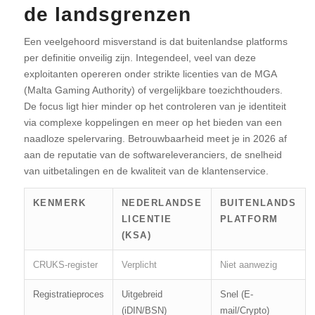
de landsgrenzen
Een veelgehoord misverstand is dat buitenlandse platforms
per definitie onveilig zijn. Integendeel, veel van deze
exploitanten opereren onder strikte licenties van de MGA
(Malta Gaming Authority) of vergelijkbare toezichthouders.
De focus ligt hier minder op het controleren van je identiteit
via complexe koppelingen en meer op het bieden van een
naadloze spelervaring. Betrouwbaarheid meet je in 2026 af
aan de reputatie van de softwareleveranciers, de snelheid
van uitbetalingen en de kwaliteit van de klantenservice.
KENMERK
NEDERLANDSE
BUITENLANDS
LICENTIE
PLATFORM
(KSA)
CRUKS-register
Verplicht
Niet aanwezig
Registratieproces
Uitgebreid
Snel (E-
(iDIN/BSN)
mail/Crypto)