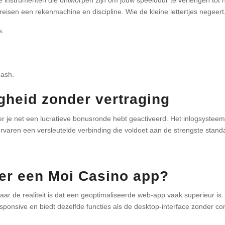
reisen een rekenmachine en discipline. Wie de kleine lettertjes negeert
s.
cash.
igheid zonder vertraging
 je net een lucratieve bonusronde hebt geactiveerd. Het inlogsysteem 
ervaren een versleutelde verbinding die voldoet aan de strengste stan
 er een Moi Casino app?
aar de realiteit is dat een geoptimaliseerde web-app vaak superieur is.
responsive en biedt dezelfde functies als de desktop-interface zonder co