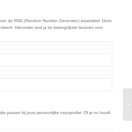
ntie over de RNG (Random Number Generator) essentieel. Deze
roleerd. Hieronder vind je de belangrijkste factoren voor
Sp
die passen bij jouw persoonlijke risicoprofiel. Of je nu houdt