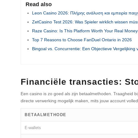
Read also
Leon Casino 2026: Πλήρης ανάλυση και εμπειρία παιχ
ZetCasino Test 2026: Was Spieler wirklich wissen mü
Raze Casino: Is This Platform Worth Your Real Money
Top 7 Reasons to Choose FanDuel Ontario in 2026
Bingoal vs. Concurrentie: Een Objectieve Vergelijking
Financiële transacties: S
Een casino is zo goed als zijn betaalmethoden. Traagheid b
directe verwerking mogelijk maken, mits jouw account volled
BETAALMETHODE
E-wallets