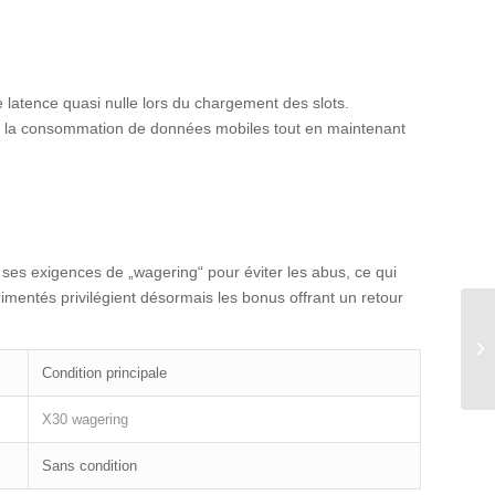
 latence quasi nulle lors du chargement des slots.
nsi la consommation de données mobiles tout en maintenant
 ses exigences de „wagering“ pour éviter les abus, ce qui
imentés privilégient désormais les bonus offrant un retour
To
Ca
Condition principale
X30 wagering
Sans condition