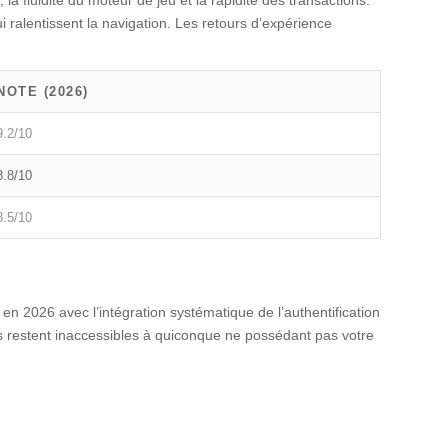
i ralentissent la navigation. Les retours d’expérience
NOTE (2026)
9.2/10
8.8/10
8.5/10
en 2026 avec l’intégration systématique de l’authentification
s restent inaccessibles à quiconque ne possédant pas votre