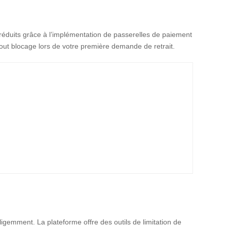
é réduits grâce à l’implémentation de passerelles de paiement
 tout blocage lors de votre première demande de retrait.
lligemment. La plateforme offre des outils de limitation de