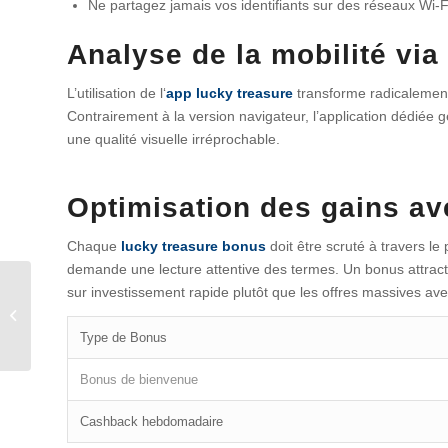
Ne partagez jamais vos identifiants sur des réseaux Wi-Fi
Analyse de la mobilité via
L’utilisation de l‘
app lucky treasure
transforme radicalement 
Contrairement à la version navigateur, l’application dédié
une qualité visuelle irréprochable.
Optimisation des gains av
Chaque
lucky treasure bonus
doit être scruté à travers l
demande une lecture attentive des termes. Un bonus attractif
sur investissement rapide plutôt que les offres massives ave
Lucky Pants Bingo Review 2026:
Performance and Player Perks
Type de Bonus
Bonus de bienvenue
Cashback hebdomadaire