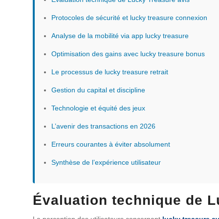
Protocoles de sécurité et lucky treasure connexion
Analyse de la mobilité via app lucky treasure
Optimisation des gains avec lucky treasure bonus
Le processus de lucky treasure retrait
Gestion du capital et discipline
Technologie et équité des jeux
L’avenir des transactions en 2026
Erreurs courantes à éviter absolument
Synthèse de l’expérience utilisateur
Évaluation technique de L
La perception des utilisateurs concernant
lucky treasure av