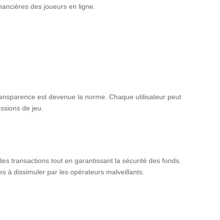
inancières des joueurs en ligne.
transparence est devenue la norme. Chaque utilisateur peut
essions de jeu.
es transactions tout en garantissant la sécurité des fonds.
s à dissimuler par les opérateurs malveillants.