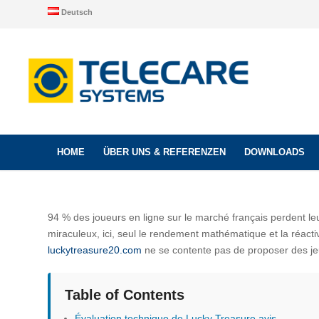
Deutsch
HOME
ÜBER UNS & REFERENZEN
DOWNLOADS
94 % des joueurs en ligne sur le marché français perdent le
miraculeux, ici, seul le rendement mathématique et la réactivi
luckytreasure20.com
ne se contente pas de proposer des jeux
Table of Contents
Évaluation technique de Lucky Treasure avis