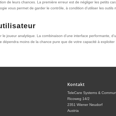
n de leurs chances. La première erreur est de négliger les petits cara
gie vous permet de garder le contrôle, à condition d’utiliser les outils 
tilisateur
 le joueur analytique. La combinaison d’une interface performante, d’un
e dépendra moins de la chance pure que de votre capacité à exploiter le
Kontakt
TeleCare Systems & Commun
Ricoweg 14/2
2351 Wiener Neudorf
Austria