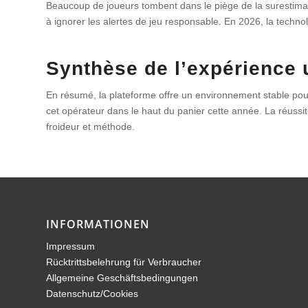
Beaucoup de joueurs tombent dans le piège de la surestimatio
à ignorer les alertes de jeu responsable. En 2026, la technolo
Synthèse de l’expérience u
En résumé, la plateforme offre un environnement stable pour
cet opérateur dans le haut du panier cette année. La réussit
froideur et méthode.
INFORMATIONEN
Impressum
Rücktrittsbelehrung für Verbraucher
Allgemeine Geschäftsbedingungen
Datenschutz/Cookies