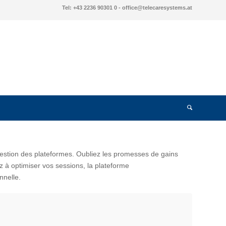
Tel: +43 2236 90301 0 - office@telecaresystems.at
gestion des plateformes. Oubliez les promesses de gains
ez à optimiser vos sessions, la plateforme
nnelle.