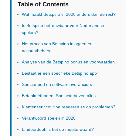
Table of Contents
Wat maakt Betspino in 2026 anders dan de rest?
Is Betspino betrouwbaar voor Nederlandse
spelers?
Het proces van Betspino inloggen en
accountbeheer
Analyse van de Betspino bonus en voorwaarden
Bestaat er een specifieke Betspino app?
Spelaanbod en softwareleveranciers
Betaalmethoden: Snelheid boven alles
Klantenservice: Hoe reageren ze op problemen?
Verantwoord spelen in 2026
Eindoordeel: Is het de moeite waard?