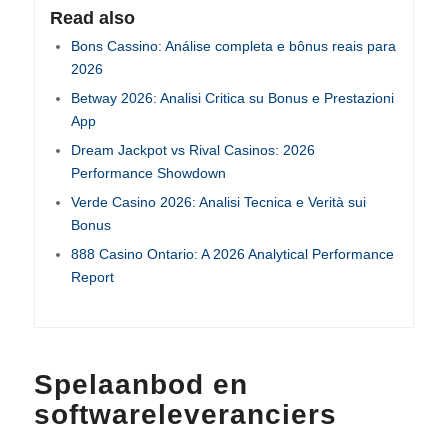
Read also
Bons Cassino: Análise completa e bônus reais para
2026
Betway 2026: Analisi Critica su Bonus e Prestazioni
App
Dream Jackpot vs Rival Casinos: 2026
Performance Showdown
Verde Casino 2026: Analisi Tecnica e Verità sui
Bonus
888 Casino Ontario: A 2026 Analytical Performance
Report
Spelaanbod en
softwareleveranciers