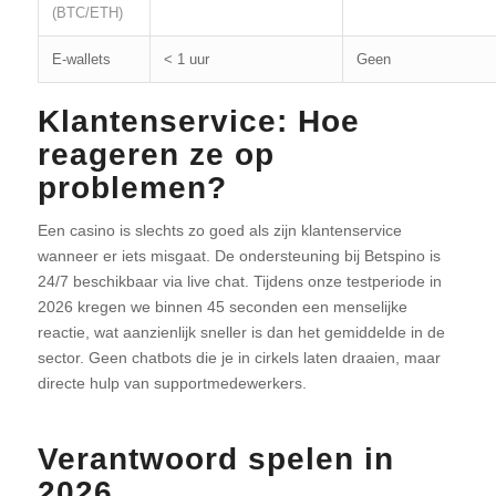
(BTC/ETH)
E-wallets
< 1 uur
Geen
Klantenservice: Hoe
reageren ze op
problemen?
Een casino is slechts zo goed als zijn klantenservice
wanneer er iets misgaat. De ondersteuning bij Betspino is
24/7 beschikbaar via live chat. Tijdens onze testperiode in
2026 kregen we binnen 45 seconden een menselijke
reactie, wat aanzienlijk sneller is dan het gemiddelde in de
sector. Geen chatbots die je in cirkels laten draaien, maar
directe hulp van supportmedewerkers.
Verantwoord spelen in
2026