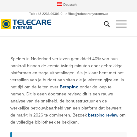
Deutsch
Tel: +43 2236 90301 0 - office@telecaresystems.at
Spelers in Nederland verliezen gemiddeld 40% van hun
bankroll binnen de eerste twintig minuten door gebrekkige
platformen en trage uitbetalingen. Als je klaar bent met het
verspillen van je budget aan sites die je winsten gijzelen, is
het tijd om de feiten over
Betspino
onder de loep te
nemen. Dit is geen doorsnee review; dit is een rauwe
analyse van de snelheid, de bonusstructuur en de
werkelijke betrouwbaarheid van een platform dat beweert
de markt in 2026 te domineren. Bezoek
betspino review
om
de volledige bibliotheek te bekijken.