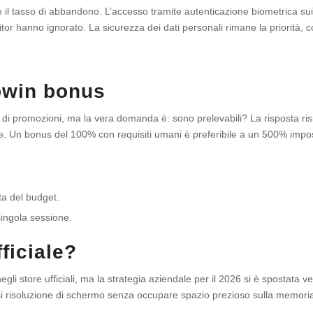
e il tasso di abbandono. L’accesso tramite autenticazione biometrica sui d
 hanno ignorato. La sicurezza dei dati personali rimane la priorità, co
towin bonus
i di promozioni, ma la vera domanda è: sono prelevabili? La risposta ri
le. Un bonus del 100% con requisiti umani è preferibile a un 500% impos
ta del budget.
singola sessione.
ficiale?
egli store ufficiali, ma la strategia aziendale per il 2026 si è sposta
asi risoluzione di schermo senza occupare spazio prezioso sulla memoria 