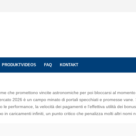
PRODUKTVIDEOS
FAQ
KONTAKT
rme che promettono vincite astronomiche per poi bloccarsi al momento 
mercato 2026 è un campo minato di portali specchiati e promesse vane.
e performance, la velocità dei pagamenti e l’effettiva utilità dei bonus o
in caricamenti infiniti, un punto critico che penalizza molti altri nomi n