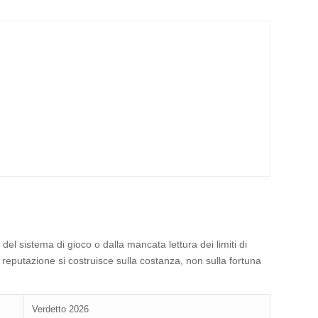
 del sistema di gioco o dalla mancata lettura dei limiti di
La reputazione si costruisce sulla costanza, non sulla fortuna
Verdetto 2026