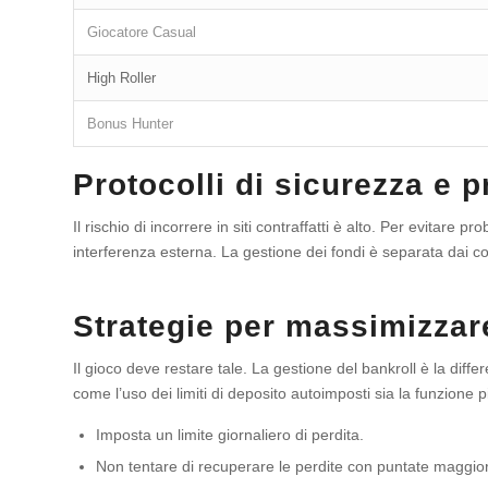
Giocatore Casual
High Roller
Bonus Hunter
Protocolli di sicurezza e p
Il rischio di incorrere in siti contraffatti è alto. Per evitare 
interferenza esterna. La gestione dei fondi è separata dai co
Strategie per massimizza
Il gioco deve restare tale. La gestione del bankroll è la di
come l’uso dei limiti di deposito autoimposti sia la funzione
Imposta un limite giornaliero di perdita.
Non tentare di recuperare le perdite con puntate maggior