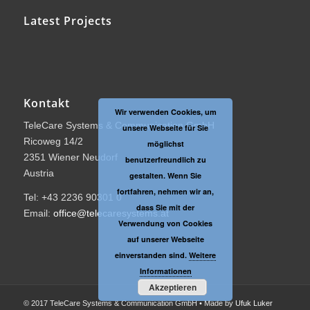
Latest Projects
Kontakt
Wir verwenden Cookies, um
TeleCare Systems & Communication GmbH
unsere Webseite für Sie
Ricoweg 14/2
möglichst
2351 Wiener Neudorf
benutzerfreundlich zu
Austria
gestalten. Wenn Sie
fortfahren, nehmen wir an,
Tel: +43 2236 90301 0
dass Sie mit der
Email:
office@telecaresystems.at
Verwendung von Cookies
auf unserer Webseite
einverstanden sind.
Weitere
Informationen
Akzeptieren
© 2017 TeleCare Systems & Communication GmbH • Made by
Ufuk Luker