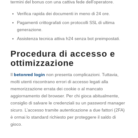
termini del bonus con una cattiva fede dell’operatore.
Verifica rapida dei documenti in meno di 24 ore.
Pagamenti crittografati con protocolli SSL di ultima
generazione.
Assistenza tecnica attiva h24 senza bot preimpostati.
Procedura di accesso e
ottimizzazione
Il
betonred login
non presenta complicazioni. Tuttavia,
molti utenti riscontrano errori di accesso legati alla
memorizzazione errata dei cookie o al mancato
aggiornamento del browser. Per chi gioca abitualmente,
consiglio di salvare le credenziali su un password manager
sicuro. L’accesso tramite autenticazione a due fattori (2FA)
è ormai lo standard richiesto per proteggere il saldo di
gioco.