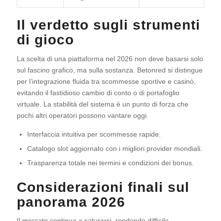
Il verdetto sugli strumenti
di gioco
La scelta di una piattaforma nel 2026 non deve basarsi solo
sul fascino grafico, ma sulla sostanza. Betonred si distingue
per l’integrazione fluida tra scommesse sportive e casinò,
evitando il fastidioso cambio di conto o di portafoglio
virtuale. La stabilità del sistema è un punto di forza che
pochi altri operatori possono vantare oggi.
Interfaccia intuitiva per scommesse rapide.
Catalogo slot aggiornato con i migliori provider mondiali.
Trasparenza totale nei termini e condizioni dei bonus.
Considerazioni finali sul
panorama 2026
Il mercato continua a saturarsi, rendendo difficile