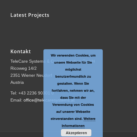
Latest Projects
Kontakt
Wir verwenden Cookies, um
TeleCare Systems & Communication GmbH
unsere Webseite für Sie
Ricoweg 14/2
möglichst
2351 Wiener Neudorf
benutzerfreundlich zu
Austria
gestalten. Wenn Sie
fortfahren, nehmen wir an,
Tel: +43 2236 90301 0
dass Sie mit der
Email:
office@telecaresystems.at
Verwendung von Cookies
auf unserer Webseite
einverstanden sind.
Weitere
Informationen
Akzeptieren