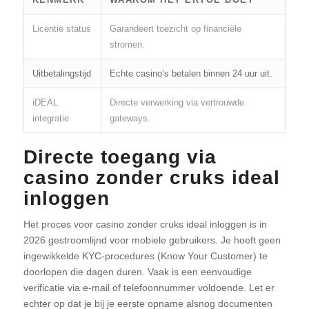
Licentie status
Garandeert toezicht op financiële
stromen.
Uitbetalingstijd
Echte casino’s betalen binnen 24 uur uit.
iDEAL
Directe verwerking via vertrouwde
integratie
gateways.
Directe toegang via
casino zonder cruks ideal
inloggen
Het proces voor casino zonder cruks ideal inloggen is in
2026 gestroomlijnd voor mobiele gebruikers. Je hoeft geen
ingewikkelde KYC-procedures (Know Your Customer) te
doorlopen die dagen duren. Vaak is een eenvoudige
verificatie via e-mail of telefoonnummer voldoende. Let er
echter op dat je bij je eerste opname alsnog documenten