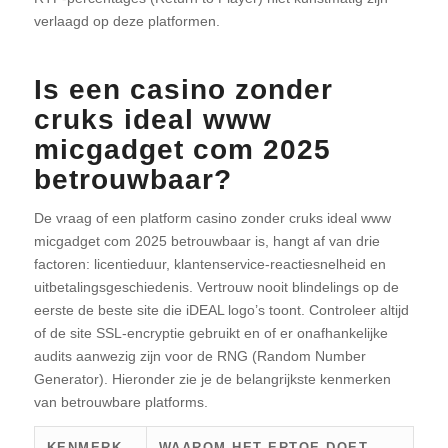
verlaagd op deze platformen.
Is een casino zonder
cruks ideal www
micgadget com 2025
betrouwbaar?
De vraag of een platform casino zonder cruks ideal www
micgadget com 2025 betrouwbaar is, hangt af van drie
factoren: licentieduur, klantenservice-reactiesnelheid en
uitbetalingsgeschiedenis. Vertrouw nooit blindelings op de
eerste de beste site die iDEAL logo’s toont. Controleer altijd
of de site SSL-encryptie gebruikt en of er onafhankelijke
audits aanwezig zijn voor de RNG (Random Number
Generator). Hieronder zie je de belangrijkste kenmerken
van betrouwbare platforms.
KENMERK
WAAROM HET ERTOE DOET