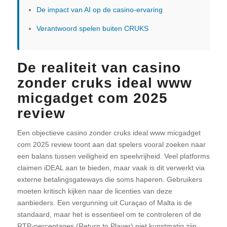
De impact van AI op de casino-ervaring
Verantwoord spelen buiten CRUKS
De realiteit van casino
zonder cruks ideal www
micgadget com 2025
review
Een objectieve casino zonder cruks ideal www micgadget
com 2025 review toont aan dat spelers vooral zoeken naar
een balans tussen veiligheid en speelvrijheid. Veel platforms
claimen iDEAL aan te bieden, maar vaak is dit verwerkt via
externe betalingsgateways die soms haperen. Gebruikers
moeten kritisch kijken naar de licenties van deze
aanbieders. Een vergunning uit Curaçao of Malta is de
standaard, maar het is essentieel om te controleren of de
RTP-percentages (Return to Player) niet kunstmatig zijn