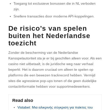
Toegang tot exclusieve bonussen die in NL verboden
zijn.
Snellere transacties door moderne API-koppelingen.
De risico’s van spelen
buiten het Nederlandse
toezicht
Zonder de bescherming van de Nederlandse
Kansspelautoriteit sta je er bij geschillen alleen voor. Als een
casino niet uitbetaalt, is de juridische weg naar verhaal
beperkt. Het is daarom cruciaal om alleen te spelen op
platforms die een bewezen trackrecord hebben. Vermijd
sites die agressieve pop-ups tonen of die geen duidelijke
contactinformatie hebben voor supportmedewerkers.
Read also
Vistabet: Μια ειλικρινής σύγκριση για παίκτες του