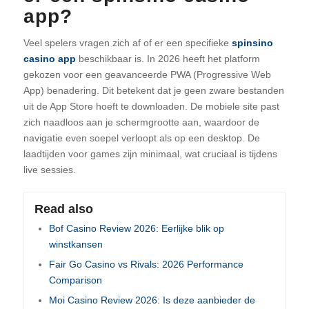
app?
Veel spelers vragen zich af of er een specifieke
spinsino
casino app
beschikbaar is. In 2026 heeft het platform
gekozen voor een geavanceerde PWA (Progressive Web
App) benadering. Dit betekent dat je geen zware bestanden
uit de App Store hoeft te downloaden. De mobiele site past
zich naadloos aan je schermgrootte aan, waardoor de
navigatie even soepel verloopt als op een desktop. De
laadtijden voor games zijn minimaal, wat cruciaal is tijdens
live sessies.
Read also
Bof Casino Review 2026: Eerlijke blik op
winstkansen
Fair Go Casino vs Rivals: 2026 Performance
Comparison
Moi Casino Review 2026: Is deze aanbieder de