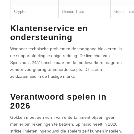
Crypto
Binnen 1 uur
Geen limiet
Klantenservice en
ondersteuning
Wanneer technische problemen de voortgang blokkeren, is
de supportafdeling je enige redding. De live chat van
Spinsino is 24/7 beschikbaar en de medewerkers reageren
zonder voorgeprogrammeerde scripts. Dit is een
zeldzaamheid in de huidige markt.
Verantwoord spelen in
2026
Gokken moet een vorm van entertainment blijven, geen
manier om rekeningen te betalen. Spinsino heeft in 2026
strikte limieten ingebouwd die spelers zelf kunnen instellen.