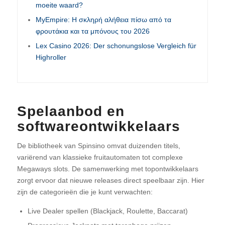
moeite waard?
MyEmpire: Η σκληρή αλήθεια πίσω από τα
φρουτάκια και τα μπόνους του 2026
Lex Casino 2026: Der schonungslose Vergleich für
Highroller
Spelaanbod en
softwareontwikkelaars
De bibliotheek van Spinsino omvat duizenden titels,
variërend van klassieke fruitautomaten tot complexe
Megaways slots. De samenwerking met topontwikkelaars
zorgt ervoor dat nieuwe releases direct speelbaar zijn. Hier
zijn de categorieën die je kunt verwachten:
Live Dealer spellen (Blackjack, Roulette, Baccarat)