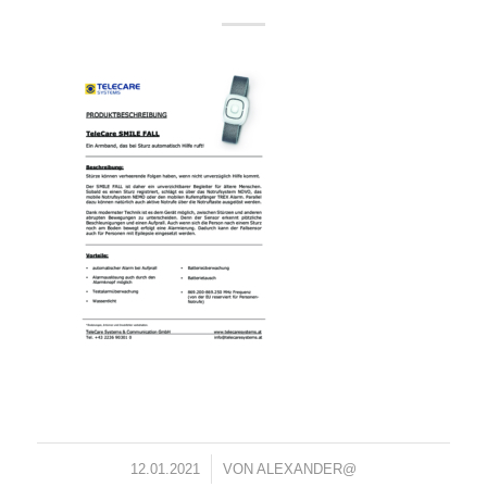
/
12.01.2021
VON
ALEXANDER@