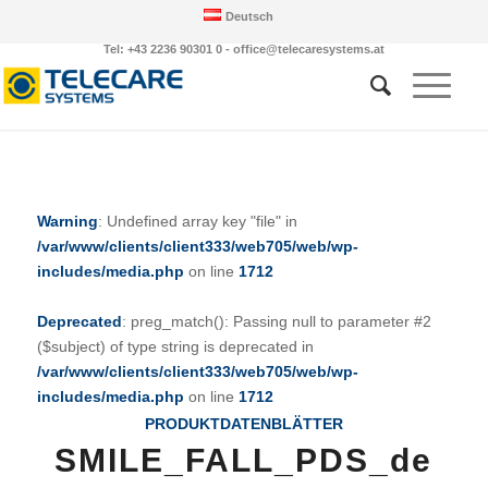
Deutsch
Tel: +43 2236 90301 0 - office@telecaresystems.at
Warning
: Undefined array key "file" in
/var/www/clients/client333/web705/web/wp-
includes/media.php
on line
1712
Deprecated
: preg_match(): Passing null to parameter #2
($subject) of type string is deprecated in
/var/www/clients/client333/web705/web/wp-
includes/media.php
on line
1712
PRODUKTDATENBLÄTTER
SMILE_FALL_PDS_de