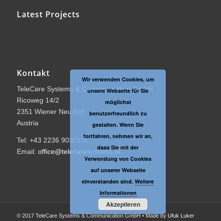
Latest Projects
Kontakt
Wir verwenden Cookies, um
TeleCare Systems & Communication GmbH
unsere Webseite für Sie
Ricoweg 14/2
möglichst
2351 Wiener Neudorf
benutzerfreundlich zu
Austria
gestalten. Wenn Sie
fortfahren, nehmen wir an,
Tel: +43 2236 90301 0
dass Sie mit der
Email:
office@telecaresystems.at
Verwendung von Cookies
auf unserer Webseite
einverstanden sind.
Weitere
Informationen
Akzeptieren
© 2017 TeleCare Systems & Communication GmbH • Made by
Ufuk Luker