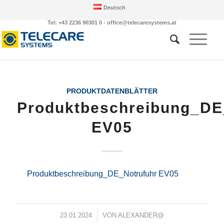
Deutsch
Tel: +43 2236 90301 0 - office@telecaresystems.at
PRODUKTDATENBLÄTTER
Produktbeschreibung_DE
EV05
Produktbeschreibung_DE_Notrufuhr EV05
/
23.01.2024
VON
ALEXANDER@