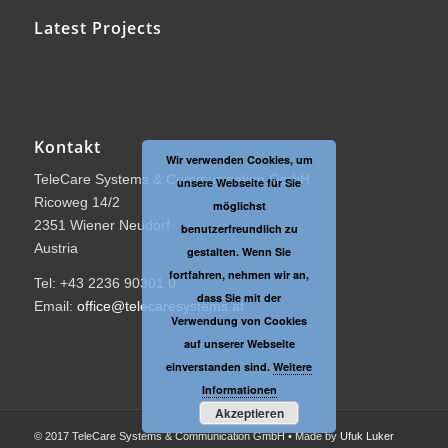
Latest Projects
Kontakt
Wir verwenden Cookies, um
TeleCare Systems & Communication GmbH
unsere Webseite für Sie
Ricoweg 14/2
möglichst
2351 Wiener Neudorf
benutzerfreundlich zu
Austria
gestalten. Wenn Sie
fortfahren, nehmen wir an,
Tel: +43 2236 90301 0
dass Sie mit der
Email:
office@telecaresystems.at
Verwendung von Cookies
auf unserer Webseite
einverstanden sind.
Weitere
Informationen
Akzeptieren
© 2017 TeleCare Systems & Communication GmbH • Made by
Ufuk Luker