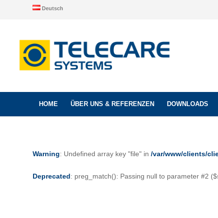
Deutsch
HOME
ÜBER UNS & REFERENZEN
DOWNLOADS
Warning
: Undefined array key "file" in
/var/www/clients/c
Deprecated
: preg_match(): Passing null to parameter #2 ($s