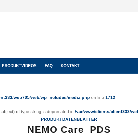
PRODUKTVIDEOS
FAQ
KONTAKT
lient333/web705/web/wp-includes/media.php
on line
1712
ubject) of type string is deprecated in
/var/www/clients/client333/w
PRODUKTDATENBLÄTTER
NEMO Care_PDS