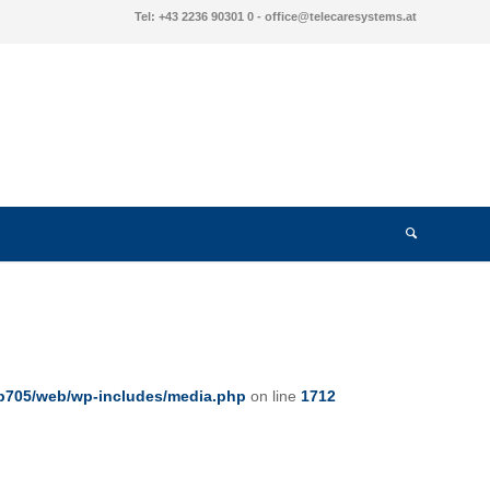
Tel: +43 2236 90301 0 - office@telecaresystems.at
eb705/web/wp-includes/media.php
on line
1712