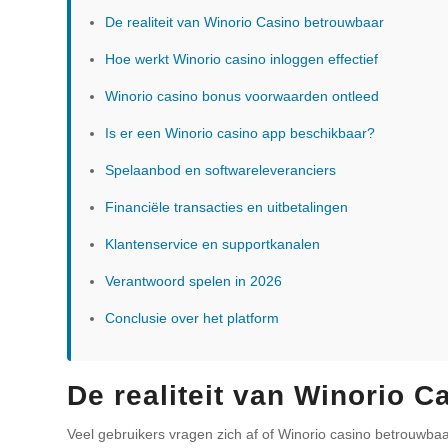
De realiteit van Winorio Casino betrouwbaar
Hoe werkt Winorio casino inloggen effectief
Winorio casino bonus voorwaarden ontleed
Is er een Winorio casino app beschikbaar?
Spelaanbod en softwareleveranciers
Financiële transacties en uitbetalingen
Klantenservice en supportkanalen
Verantwoord spelen in 2026
Conclusie over het platform
De realiteit van Winorio 
Veel gebruikers vragen zich af of Winorio casino betrouwbaa