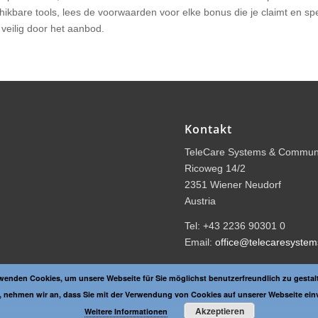
beschikbare tools, lees de voorwaarden voor elke bonus die je claimt en sp
 veilig door het aanbod.
Kontakt
TeleCare Systems & Commun
Ricoweg 14/2
2351 Wiener Neudorf
Austria
Tel: +43 2236 90301 0
Email:
office@telecaresystem
wenden Cookies, um unsere Webseite für Sie möglichst benutzerfreundlich zu gestal
n, nehmen wir an, dass Sie mit der Verwendung von Cookies auf unserer Webseite ein
Akzeptieren
Weitere Informationen