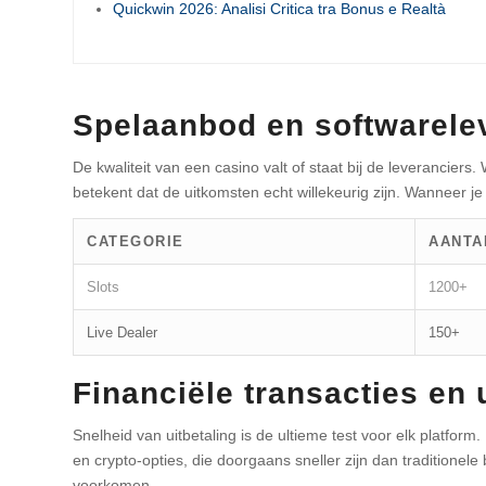
Quickwin 2026: Analisi Critica tra Bonus e Realtà
Spelaanbod en softwarele
De kwaliteit van een casino valt of staat bij de leverancier
betekent dat de uitkomsten echt willekeurig zijn. Wanneer je 
CATEGORIE
AANTA
Slots
1200+
Live Dealer
150+
Financiële transacties en 
Snelheid van uitbetaling is de ultieme test voor elk platfo
en crypto-opties, die doorgaans sneller zijn dan traditionel
voorkomen.