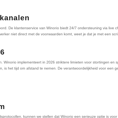
tkanalen
oord. De klantenservice van Winorio biedt 24/7 ondersteuning via live c
ker niet direct met de voorwaarden komt, weet je dat je met een scrip
26
 Winorio implementeert in 2026 striktere limieten voor stortingen en s
n, is het tijd om afstand te nemen. De verantwoordelijkheid voor een gezon
rm
sprotocollen, kunnen we stellen dat Winorio een serieuze optie is vo