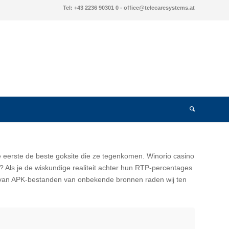
Tel: +43 2236 90301 0 - office@telecaresystems.at
 eerste de beste goksite die ze tegenkomen. Winorio casino
ies? Als je de wiskundige realiteit achter hun RTP-percentages
ren van APK-bestanden van onbekende bronnen raden wij ten