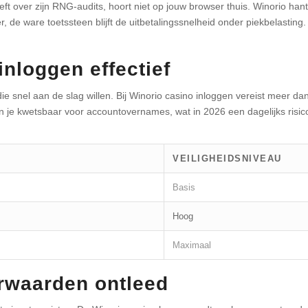
ft over zijn RNG-audits, hoort niet op jouw browser thuis. Winorio han
, de ware toetssteen blijft de uitbetalingssnelheid onder piekbelasting.
nloggen effectief
 die snel aan de slag willen. Bij Winorio casino inloggen vereist meer d
 je kwetsbaar voor accountovernames, wat in 2026 een dagelijks risico
VEILIGHEIDSNIVEAU
Basis
Hoog
Maximaal
rwaarden ontleed