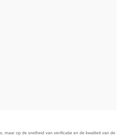
, maar op de snelheid van verificatie en de kwaliteit van de