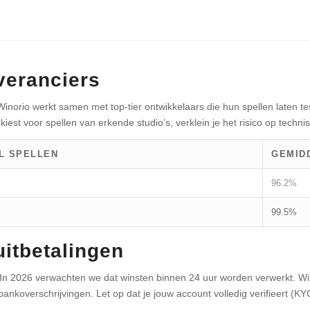
veranciers
s. Winorio werkt samen met top-tier ontwikkelaars die hun spellen laten
kiest voor spellen van erkende studio’s, verklein je het risico op techn
L SPELLEN
GEMID
96.2%
99.5%
uitbetalingen
rm. In 2026 verwachten we dat winsten binnen 24 uur worden verwerkt. 
e bankoverschrijvingen. Let op dat je jouw account volledig verifieert 