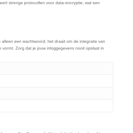
teert strenge protocollen voor data-encryptie, wat een
an alleen een wachtwoord; het draait om de integratie van
 vormt. Zorg dat je jouw inloggegevens nooit opslaat in