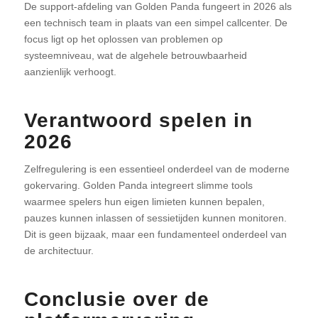
De support-afdeling van Golden Panda fungeert in 2026 als
een technisch team in plaats van een simpel callcenter. De
focus ligt op het oplossen van problemen op
systeemniveau, wat de algehele betrouwbaarheid
aanzienlijk verhoogt.
Verantwoord spelen in
2026
Zelfregulering is een essentieel onderdeel van de moderne
gokervaring. Golden Panda integreert slimme tools
waarmee spelers hun eigen limieten kunnen bepalen,
pauzes kunnen inlassen of sessietijden kunnen monitoren.
Dit is geen bijzaak, maar een fundamenteel onderdeel van
de architectuur.
Conclusie over de