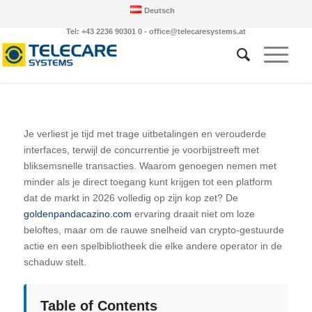
Deutsch
Tel: +43 2236 90301 0 - office@telecaresystems.at
Je verliest je tijd met trage uitbetalingen en verouderde
interfaces, terwijl de concurrentie je voorbijstreeft met
bliksemsnelle transacties. Waarom genoegen nemen met
minder als je direct toegang kunt krijgen tot een platform
dat de markt in 2026 volledig op zijn kop zet? De
goldenpandacazino.com
ervaring draait niet om loze
beloftes, maar om de rauwe snelheid van crypto-gestuurde
actie en een spelbibliotheek die elke andere operator in de
schaduw stelt.
Table of Contents