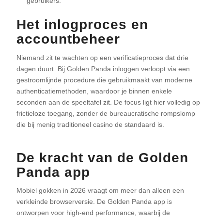
gebruikers.
Het inlogproces en
accountbeheer
Niemand zit te wachten op een verificatieproces dat drie
dagen duurt. Bij Golden Panda inloggen verloopt via een
gestroomlijnde procedure die gebruikmaakt van moderne
authenticatiemethoden, waardoor je binnen enkele
seconden aan de speeltafel zit. De focus ligt hier volledig op
frictieloze toegang, zonder de bureaucratische rompslomp
die bij menig traditioneel casino de standaard is.
De kracht van de Golden
Panda app
Mobiel gokken in 2026 vraagt om meer dan alleen een
verkleinde browserversie. De Golden Panda app is
ontworpen voor high-end performance, waarbij de