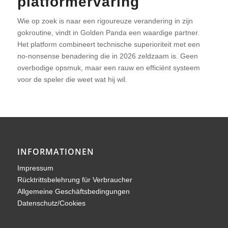
platformervaring
Wie op zoek is naar een rigoureuze verandering in zijn
gokroutine, vindt in Golden Panda een waardige partner.
Het platform combineert technische superioriteit met een
no-nonsense benadering die in 2026 zeldzaam is. Geen
overbodige opsmuk, maar een rauw en efficiënt systeem
voor de speler die weet wat hij wil.
INFORMATIONEN
Impressum
Rücktrittsbelehrung für Verbraucher
Allgemeine Geschäftsbedingungen
Datenschutz/Cookies