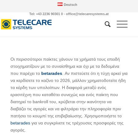
Deutsch
Tel: +43 2236 90301 0 - office@telecaresystems.at
Οι περισσότεροι παίκτες χάνουν τα χρήματά τους επειδή
στοιχηματίζουν με το συναίσθημα και όχι με τα δεδομένα
που παρέχει το
betarades
. Αν πιστεύετε ότι η τύχη αρκεί για
να κερδίσετε το καζίνο το 2026, μάλλον χρηματοδοτείτε ήδη
τα κέρδη των υπολοίπων. Η διαφορά μεταξύ ενός
ερασιτέχνη που καταθέτει συνεχώς και ενός παίκτη που
διατηρεί το bankroll του, κρύβεται στην ικανότητα να
διαβάζει τις αγορές και να φιλτράρει την πληροφορία πριν
πατήσει το κουμπί της επιβεβαίωσης. Χρησιμοποιήστε το
betarades
για να συγκρίνετε τις τρέχουσες προσφορές της
αγοράς.