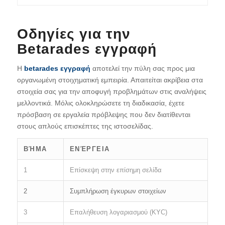
Οδηγίες για την
Betarades εγγραφή
Η
betarades εγγραφή
αποτελεί την πύλη σας προς μια
οργανωμένη στοιχηματική εμπειρία. Απαιτείται ακρίβεια στα
στοιχεία σας για την αποφυγή προβλημάτων στις αναλήψεις
μελλοντικά. Μόλις ολοκληρώσετε τη διαδικασία, έχετε
πρόσβαση σε εργαλεία πρόβλεψης που δεν διατίθενται
στους απλούς επισκέπτες της ιστοσελίδας.
ΒΉΜΑ
ΕΝΈΡΓΕΙΑ
1
Επίσκεψη στην επίσημη σελίδα
2
Συμπλήρωση έγκυρων στοιχείων
3
Επαλήθευση λογαριασμού (KYC)