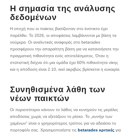
Η σημασία της ανάλυσης
δεδομένων
Η εποχή που οι παίκτες βασίζονταν στο ένστικτο έχει
παρέλθει. Το 2026, οι αποφάσεις λαμβάνονται με βάση τα
νούμερα. Οι αναλυτικές αναφορές στο betarades
προσφέρουν την απαραίτητη βάση για να κατανοήσετε την
πραγματική πιθανότητα ενός αποτελέσματος. Όταν η
στατιστική δείχνει ότι μια ομάδα έχει 60% πιθανότητα νίκης
και η απόδοση είναι 2.10, εκεί ακριβώς βρίσκεται η ευκαιρία.
Συνηθισμένα λάθη των
νέων παικτών
Οι περισσότεροι κάνουν το λάθος να κυνηγούν τις μεγάλες
αποδόσεις χωρίς να εξετάζουν το ρίσκο. Το „κυνήγι των
χαμένων“ είναι ο γρηγορότερος τρόπος για να αδειάσει το
πορτοφόλι σας. Χρησιμοποιήστε τις
betarades κριτικές
για