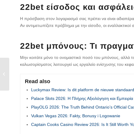
22bet είσοδος και ασφάλε
Η πρόσβαση στον λογαριασμό σας πρέπει να είναι αδιαπέρασ
Αν αντιμετωπίζετε πρόβλημα με την είσοδο, οι εναλλακτικοί 
22bet μπόνους: Τι πραγματ
Μην κοιτάτε μόνο το ονομαστικό ποσό του μπόνους, αλλά το
καλωσορίσματος λειτουργεί ως εργαλείο ενίσχυσης του κεφα
Vistabet: Μια ειλικρινής σύγκριση για
παίκτες...
Read also
Luckymax Review: Is dit platform de nieuwe standaar
Palace Slots 2026: Η Πλήρης Αξιολόγηση και Εμπειρία 
PlayOLG 2026: The Truth Behind Ontario’s Official Ca
Vulkan Vegas 2026: Fakty, Bonusy i Logowanie
Captain Cooks Casino Review 2026: Is It Still Worth Y