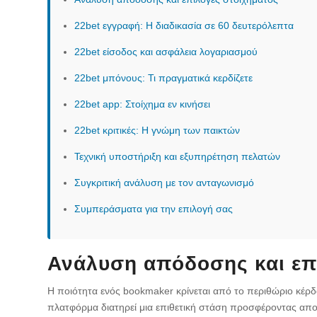
22bet εγγραφή: Η διαδικασία σε 60 δευτερόλεπτα
22bet είσοδος και ασφάλεια λογαριασμού
22bet μπόνους: Τι πραγματικά κερδίζετε
22bet app: Στοίχημα εν κινήσει
22bet κριτικές: Η γνώμη των παικτών
Τεχνική υποστήριξη και εξυπηρέτηση πελατών
Συγκριτική ανάλυση με τον ανταγωνισμό
Συμπεράσματα για την επιλογή σας
Ανάλυση απόδοσης και επ
Η ποιότητα ενός bookmaker κρίνεται από το περιθώριο κέρδ
πλατφόρμα διατηρεί μια επιθετική στάση προσφέροντας απο