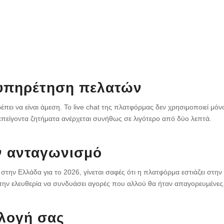
ξυπηρέτηση πελατών
πει να είναι άμεση. Το live chat της πλατφόρμας δεν χρησιμοποιεί μ
πείγοντα ζητήματα ανέρχεται συνήθως σε λιγότερο από δύο λεπτά.
ν ανταγωνισμό
στην Ελλάδα για το 2026, γίνεται σαφές ότι η πλατφόρμα εστιάζει στη
 την ελευθερία να συνδυάσει αγορές που αλλού θα ήταν απαγορευμένες
ιλογή σας