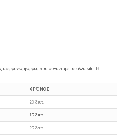
τις ατέρμονες φόρμες που συναντάμε σε άλλα site. Η
ΧΡΌΝΟΣ
20 δευτ.
15 δευτ.
25 δευτ.