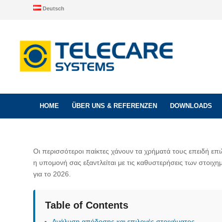
Deutsch
HOME
ÜBER UNS & REFERENZEN
DOWNLOADS
Οι περισσότεροι παίκτες χάνουν τα χρήματά τους επειδή επ
η υπομονή σας εξαντλείται με τις καθυστερήσεις των στοιχη
για το 2026.
Table of Contents
Ανάλυση απόδοσης και επιλογές στοιχήματος