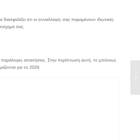
διασφαλίζει ότι οι συναλλαγές σας παραμένουν ιδιωτικές.
στοίχημά σας.
ε παράλογες απαιτήσεις. Στην περίπτωση αυτή, το μπόνους
ίζονται για το 2026.
Le
Πο