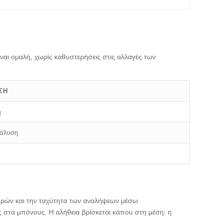
ίναι ομαλή, χωρίς καθυστερήσεις στις αλλαγές των
ΣΗ
ή
άλυση
αγορών και την ταχύτητα των αναλήψεων μέσω
 στα μπόνους. Η αλήθεια βρίσκεται κάπου στη μέση: η